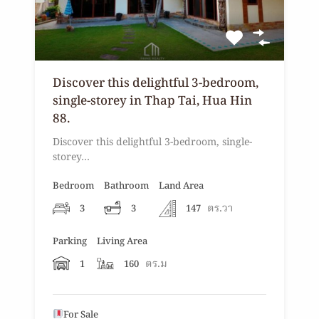
Discover this delightful 3-bedroom,
single-storey in Thap Tai, Hua Hin
88.
Discover this delightful 3-bedroom, single-
storey…
Bedroom
Bathroom
Land Area
ตร.วา
3
3
147
Parking
Living Area
ตร.ม
1
160
For Sale