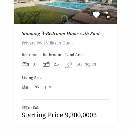
𝑺𝒕𝒖𝒏𝒏𝒊𝒏𝒈 3-𝑩𝒆𝒅𝒓𝒐𝒐𝒎 𝑯𝒐𝒎𝒆 𝒘𝒊𝒕𝒉 𝑷𝒐𝒐𝒍
Private Pool Villas in Hua…
Bedroom
Bathroom
Land Area
sq. m
3
2.5
548
Living Area
sq. m
185
For Sale
Starting Price 9,300,000฿