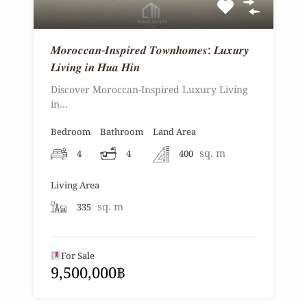
𝑴𝒐𝒓𝒐𝒄𝒄𝒂𝒏-𝑰𝒏𝒔𝒑𝒊𝒓𝒆𝒅 𝑻𝒐𝒘𝒏𝒉𝒐𝒎𝒆𝒔: 𝑳𝒖𝒙𝒖𝒓𝒚
𝑳𝒊𝒗𝒊𝒏𝒈 𝒊𝒏 𝑯𝒖𝒂 𝑯𝒊𝒏
Discover Moroccan-Inspired Luxury Living
in…
Bedroom
Bathroom
Land Area
sq. m
4
4
400
Living Area
sq. m
335
For Sale
9,500,000฿