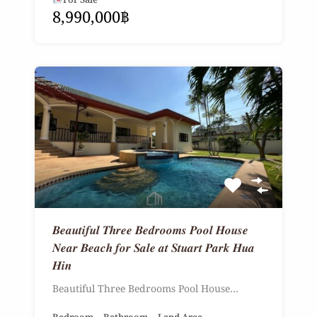
For Sale
8,990,000฿
𝑩𝒆𝒂𝒖𝒕𝒊𝒇𝒖𝒍 𝑻𝒉𝒓𝒆𝒆 𝑩𝒆𝒅𝒓𝒐𝒐𝒎𝒔 𝑷𝒐𝒐𝒍 𝑯𝒐𝒖𝒔𝒆
𝑵𝒆𝒂𝒓 𝑩𝒆𝒂𝒄𝒉 𝒇𝒐𝒓 𝑺𝒂𝒍𝒆 𝒂𝒕 𝑺𝒕𝒖𝒂𝒓𝒕 𝑷𝒂𝒓𝒌 𝑯𝒖𝒂
𝑯𝒊𝒏
Beautiful Three Bedrooms Pool House…