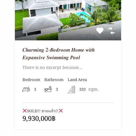
𝑪𝒉𝒂𝒓𝒎𝒊𝒏𝒈 2-𝑩𝒆𝒅𝒓𝒐𝒐𝒎 𝑯𝒐𝒎𝒆 𝒘𝒊𝒕𝒉
𝑬𝒙𝒑𝒂𝒏𝒔𝒊𝒗𝒆 𝑺𝒘𝒊𝒎𝒎𝒊𝒏𝒈 𝑷𝒐𝒐𝒍
There is no excerpt because…
Bedroom
Bathroom
Land Area
sqm.
3
3
333
SOLD!! ขายแล้ว!!
9,930,000฿