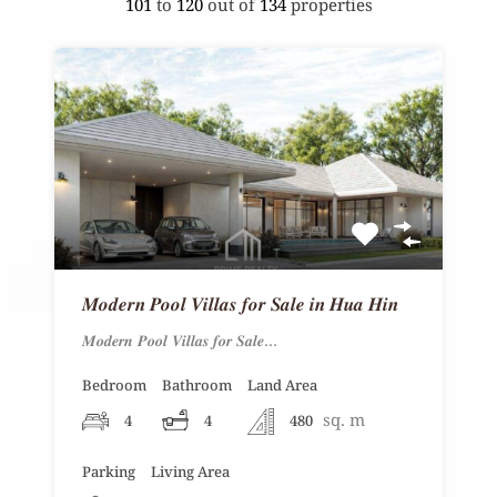
101
to
120
out of
134
properties
𝑴𝒐𝒅𝒆𝒓𝒏 𝑷𝒐𝒐𝒍 𝑽𝒊𝒍𝒍𝒂𝒔 𝒇𝒐𝒓 𝑺𝒂𝒍𝒆 𝒊𝒏 𝑯𝒖𝒂 𝑯𝒊𝒏
𝑴𝒐𝒅𝒆𝒓𝒏 𝑷𝒐𝒐𝒍 𝑽𝒊𝒍𝒍𝒂𝒔 𝒇𝒐𝒓 𝑺𝒂𝒍𝒆…
Bedroom
Bathroom
Land Area
sq. m
4
4
480
Parking
Living Area