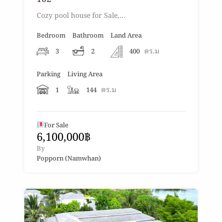
Cozy pool house for Sale,…
Bedroom
Bathroom
Land Area
ตร.ม
3
2
400
Parking
Living Area
ตร.ม
1
144
For Sale
6,100,000฿
By
Popporn (Namwhan)