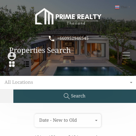
Thai
▼
+660952946545
Properties Search
All Locations
Search
Date - New to Old