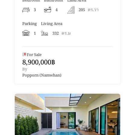
Bedroom
Bathroom
Land Area
ตร.วา
3
4
205
Parking
Living Area
ตร.ม
1
332
For Sale
8,900,000฿
By
Popporn (Namwhan)