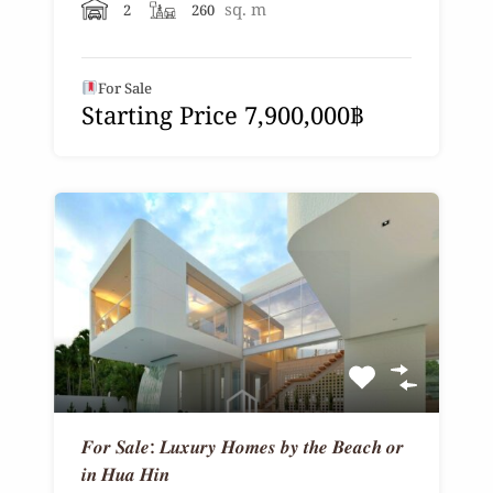
sq. m
2
260
For Sale
Starting Price 7,900,000฿
𝑭𝒐𝒓 𝑺𝒂𝒍𝒆: 𝑳𝒖𝒙𝒖𝒓𝒚 𝑯𝒐𝒎𝒆𝒔 𝒃𝒚 𝒕𝒉𝒆 𝑩𝒆𝒂𝒄𝒉 𝒐𝒓
𝒊𝒏 𝑯𝒖𝒂 𝑯𝒊𝒏