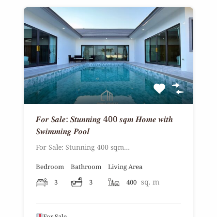
𝑭𝒐𝒓 𝑺𝒂𝒍𝒆: 𝑺𝒕𝒖𝒏𝒏𝒊𝒏𝒈 400 𝒔𝒒𝒎 𝑯𝒐𝒎𝒆 𝒘𝒊𝒕𝒉
𝑺𝒘𝒊𝒎𝒎𝒊𝒏𝒈 𝑷𝒐𝒐𝒍
For Sale: Stunning 400 sqm…
Bedroom
Bathroom
Living Area
sq. m
3
3
400