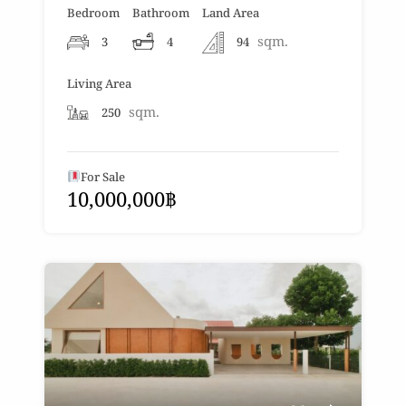
Bedroom
Bathroom
Land Area
sqm.
3
4
94
Living Area
sqm.
250
For Sale
10,000,000฿