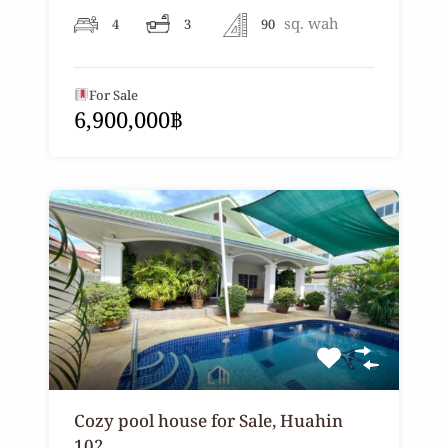
sq. wah
4
3
90
For Sale
6,900,000฿
Cozy pool house for Sale, Huahin
102