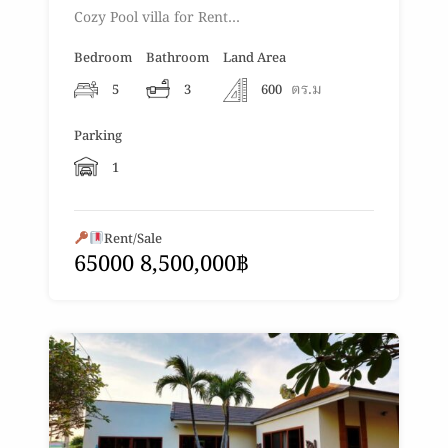
Cozy Pool villa for Rent…
Bedroom
Bathroom
Land Area
ตร.ม
5
3
600
Parking
1
Rent/Sale
65000 8,500,000฿