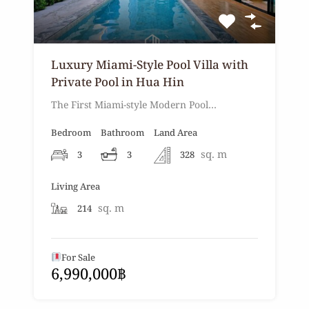
Luxury Miami-Style Pool Villa with
Private Pool in Hua Hin
The First Miami-style Modern Pool…
Bedroom
Bathroom
Land Area
sq. m
3
3
328
Living Area
sq. m
214
For Sale
6,990,000฿