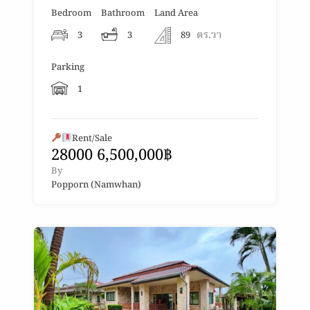
Bedroom
Bathroom
Land Area
ตร.วา
3
3
89
Parking
1
Rent/Sale
28000 6,500,000฿
By
Popporn (Namwhan)