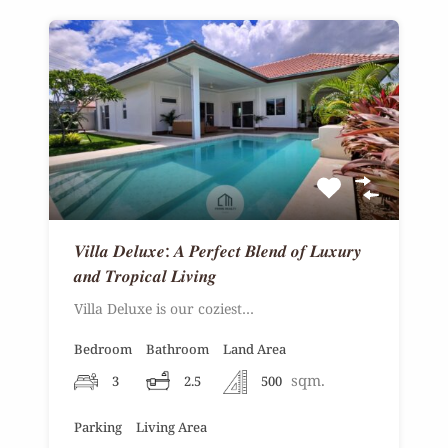
𝑽𝒊𝒍𝒍𝒂 𝑫𝒆𝒍𝒖𝒙𝒆: 𝑨 𝑷𝒆𝒓𝒇𝒆𝒄𝒕 𝑩𝒍𝒆𝒏𝒅 𝒐𝒇 𝑳𝒖𝒙𝒖𝒓𝒚
𝒂𝒏𝒅 𝑻𝒓𝒐𝒑𝒊𝒄𝒂𝒍 𝑳𝒊𝒗𝒊𝒏𝒈
Villa Deluxe is our coziest…
Bedroom
Bathroom
Land Area
sqm.
3
2.5
500
Parking
Living Area