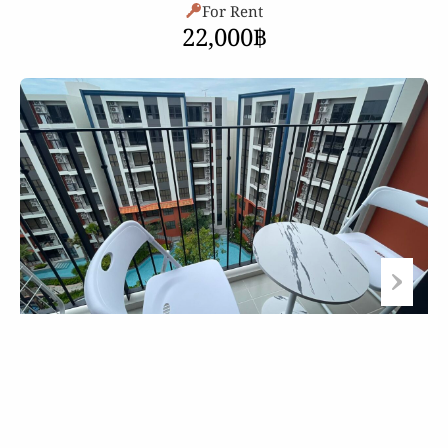
For Rent
22,000฿