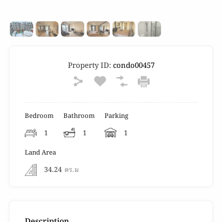
Property ID:
condo00457
Bedroom
Bathroom
Parking
1
1
1
Land Area
34.24
ตร.ม
Description