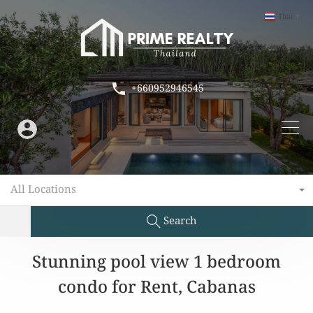
Thai
▼
+660952946545
All Locations
Search
Stunning pool view 1 bedroom
condo for Rent, Cabanas