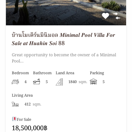
บ้านโมเดิร์นมินิมอล 𝑴𝒊𝒏𝒊𝒎𝒂𝒍 𝑷𝒐𝒐𝒍 𝑽𝒊𝒍𝒍𝒂 𝑭𝒐𝒓
𝑺𝒂𝒍𝒆 𝒂𝒕 𝑯𝒖𝒂𝒉𝒊𝒏 𝑺𝒐𝒊 88
Great opportunity to become the owner of a Minimal
Pool…
Bedroom
Bathroom
Land Area
Parking
4
5
1840
sqm.
5
Living Area
412
sqm.
For Sale
18,500,000฿