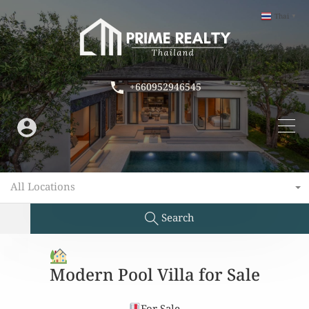
Thai
▼
+660952946545
All Locations
Search
Modern Pool Villa for Sale