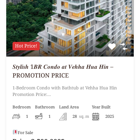
Hot Price!
𝑺𝒕𝒚𝒍𝒊𝒔𝒉 1𝑩𝑹 𝑪𝒐𝒏𝒅𝒐 𝒂𝒕 𝑽𝒆𝒉𝒉𝒂 𝑯𝒖𝒂 𝑯𝒊𝒏 –
PROMOTION PRICE
1-Bedroom Condo with Bathtub at Vehha Hua Hin
Promotion Price:…
Bedroom
Bathroom
Land Area
Year Built
1
1
28
sq. m
2025
For Sale