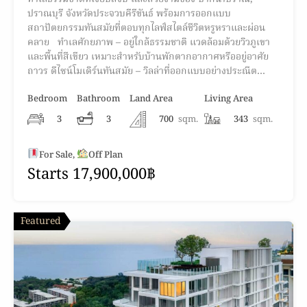
ปราณบุรี จังหวัดประจวบคีรีขันธ์ พร้อมการออกแบบ
สถาปัตยกรรมทันสมัยที่ตอบทุกไลฟ์สไตล์ชีวิตหรูหราและผ่อน
คลาย ทำเลศักยภาพ – อยู่ใกล้ธรรมชาติ แวดล้อมด้วยวิวภูเขา
และพื้นที่สีเขียว เหมาะสำหรับบ้านพักตากอากาศหรืออยู่อาศัย
ถาวร ดีไซน์โมเดิร์นทันสมัย – วิลล่าที่ออกแบบอย่างประณีต…
Bedroom
Bathroom
Land Area
Living Area
3
3
700
sqm.
343
sqm.
For Sale,
Off Plan
Starts 17,900,000฿
Featured