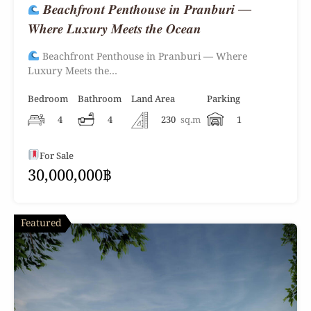
𝑩𝒆𝒂𝒄𝒉𝒇𝒓𝒐𝒏𝒕 𝑷𝒆𝒏𝒕𝒉𝒐𝒖𝒔𝒆 𝒊𝒏 𝑷𝒓𝒂𝒏𝒃𝒖𝒓𝒊 —
𝑾𝒉𝒆𝒓𝒆 𝑳𝒖𝒙𝒖𝒓𝒚 𝑴𝒆𝒆𝒕𝒔 𝒕𝒉𝒆 𝑶𝒄𝒆𝒂𝒏
Beachfront Penthouse in Pranburi — Where
Luxury Meets the…
Bedroom
Bathroom
Land Area
Parking
4
4
230
sq.m
1
For Sale
30,000,000฿
Featured