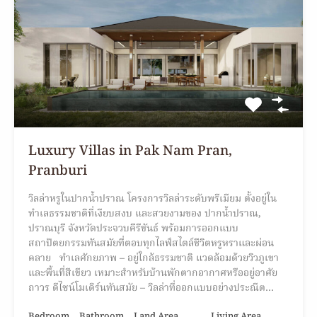
Luxury Villas in Pak Nam Pran,
Pranburi
วิลล่าหรูในปากน้ำปราณ โครงการวิลล่าระดับพรีเมียม ตั้งอยู่ใน
ทำเลธรรมชาติที่เงียบสงบ และสวยงามของ ปากน้ำปราณ,
ปราณบุรี จังหวัดประจวบคีรีขันธ์ พร้อมการออกแบบ
สถาปัตยกรรมทันสมัยที่ตอบทุกไลฟ์สไตล์ชีวิตหรูหราและผ่อน
คลาย ทำเลศักยภาพ – อยู่ใกล้ธรรมชาติ แวดล้อมด้วยวิวภูเขา
และพื้นที่สีเขียว เหมาะสำหรับบ้านพักตากอากาศหรืออยู่อาศัย
ถาวร ดีไซน์โมเดิร์นทันสมัย – วิลล่าที่ออกแบบอย่างประณีต…
Bedroom
Bathroom
Land Area
Living Area