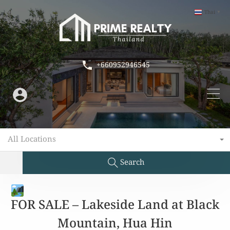
Thai
▼
+660952946545
All Locations
Search
FOR SALE – Lakeside Land at Black
Mountain, Hua Hin